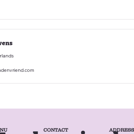
vens
rlands
ndenvriend.com
NU
ADDRES
CONTACT