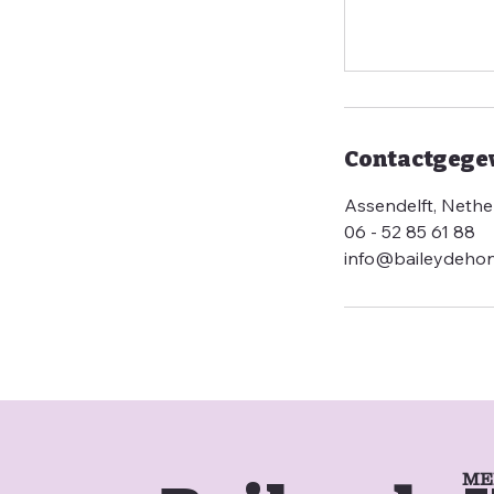
Contactgege
Assendelft, Nethe
06 - 52 85 61 88
info@baileydeho
ME