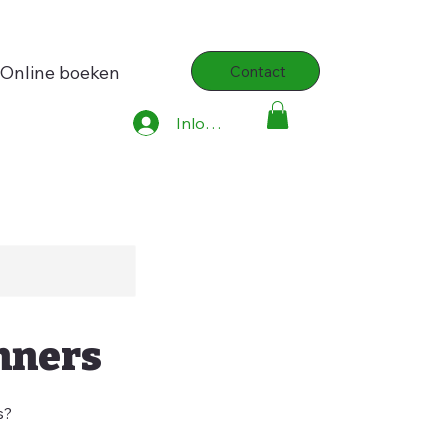
Online boeken
Contact
Inloggen
nners
s?