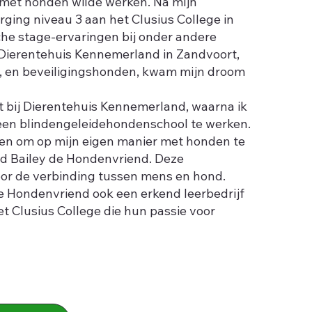
ik met honden wilde werken. Na mijn
rging niveau 3 aan het Clusius College in
he stage-ervaringen bij onder andere
 Dierentehuis Kennemerland in Zandvoort,
 en beveiligingshonden, kwam mijn droom
kt bij Dierentehuis Kennemerland, waarna ik
 een blindengeleidehondenschool te werken.
len om op mijn eigen manier met honden te
nd Bailey de Hondenvriend. Deze
or de verbinding tussen mens en hond.
de Hondenvriend ook een erkend leerbedrijf
t Clusius College die hun passie voor