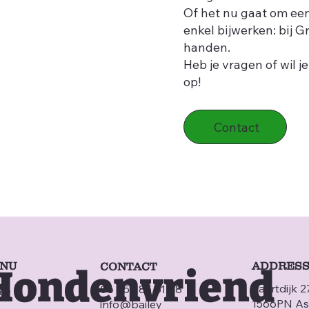
Of het nu gaat om een
enkel bijwerken: bij 
handen.
Heb je vragen of wil 
op!
Contact
NU
ADDRES
CONTACT
 Hondenvriend
Vaartdijk 2
06 - 52 85 61 88
me
1566PN As
info@bailey