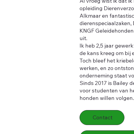
Al vroeg wist ik dat 
opleiding Dierenverzo
Alkmaar en fantastisc
dierenspeciaalzaken,
KNGF Geleidehonden,
uit.
Ik heb 2,5 jaar gewer
de kans kreeg om bij
Toch bleef het kriebe
werken, en zo ontsto
onderneming staat vo
Sinds 2017 is Bailey 
voor studenten van he
honden willen volgen.
Contact